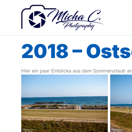
Zum
Inhalt
springen
2018 – Ost
Hier ein paar Einblicke aus dem Sommerurlaub an
No Caption