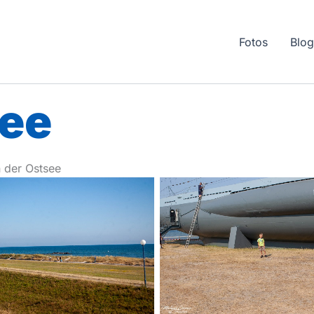
Fotos
Blo
see
 der Ostsee
No Caption
No Caption